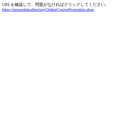
URLを確認して、問題がなければクリックしてください。
https://proseolinksdirectoryOnlineCoursePromotion.shop