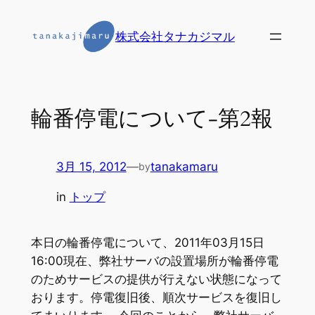
内
容
株式会社タナカジマル
を
ス
キ
ッ
輪番停電について-第2報
プ
3月 15, 2012
—
tanakamaru
by
in
トップ
本日の輪番停電について、2011年03月15日
16:00現在、弊社サーバの設置場所が輪番停電
のためサービスの提供が行えない状態になって
おります。停電復旧後、順次サービスを復旧し