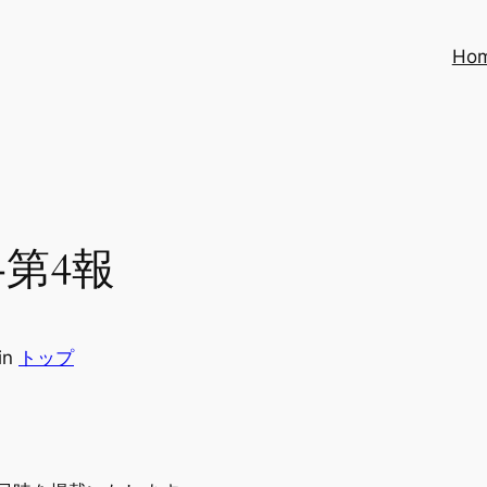
Ho
第4報
in
トップ