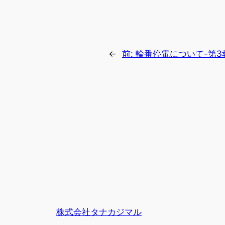
←
前:
輪番停電について-第3
株式会社タナカジマル