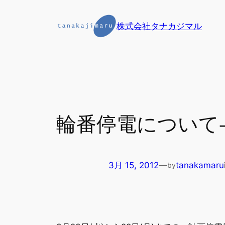
内
容
株式会社タナカジマル
を
ス
キ
ッ
プ
輪番停電について-
3月 15, 2012
—
tanakamaru
by