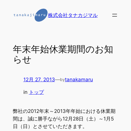
内
容
株式会社タナカジマル
を
ス
キ
ッ
年末年始休業期間のお知
プ
らせ
12月 27, 2013
—
tanakamaru
by
in
トップ
弊社の2012年末～2013年年始における休業期
間は、誠に勝手ながら12月28日（土）～1月5
日（日）とさせていただきます。