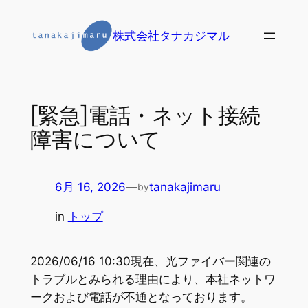
内
容
株式会社タナカジマル
を
ス
キ
ッ
[緊急]電話・ネット接続
プ
障害について
6月 16, 2026
—
tanakajimaru
by
in
トップ
2026/06/16 10:30現在、光ファイバー関連の
トラブルとみられる理由により、本社ネットワ
ークおよび電話が不通となっております。